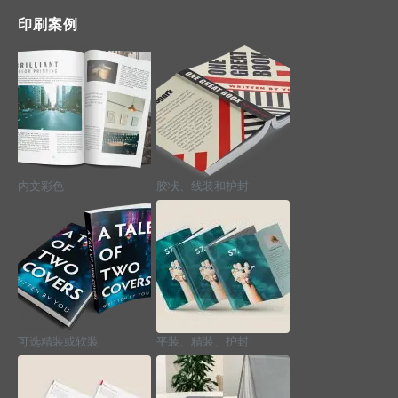
印刷案例
内文彩色
胶状、线装和护封
可选精装或软装
平装、精装、护封